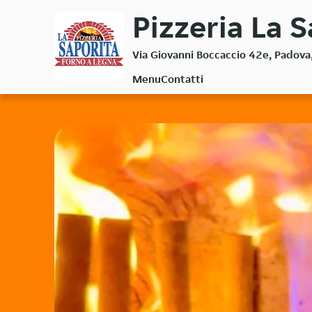
Passa
Pizzeria La S
al
contenuto
Via Giovanni Boccaccio 42e, Padov
principale
Menu
Contatti