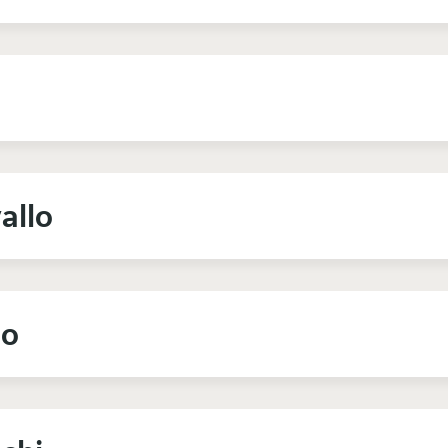
allo
no