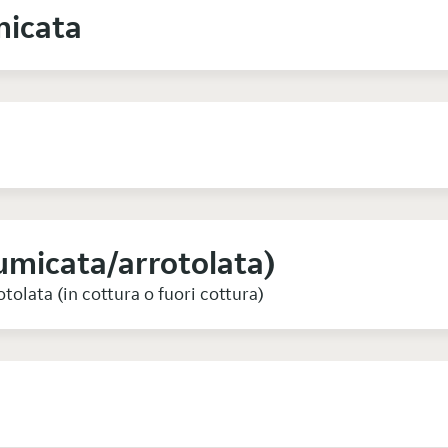
micata
umicata/arrotolata)
tolata (in cottura o fuori cottura)